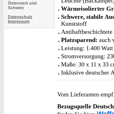
Leuchte (Backampel
Österreich und
Wärmeisolierter Gr
Schweiz
Schwere, stabile A
Datenschutz
Impressum
Kunststoff
Antihaftbeschichtete
Platzsparend:
auch 
Leistung: 1.400 Watt
Stromversorgung: 23
Maße:
30 x 11 x 33 
Inklusive deutscher 
Vom Lieferanten emp
Bezugsquelle
Deutsch
Waff