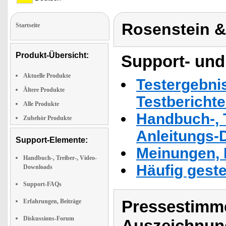
Rosenstein 
Startseite
Produkt-Übersicht:
Support- und
Aktuelle Produkte
Testergebni
Ältere Produkte
Testbericht
Alle Produkte
Handbuch-, T
Zubehör Produkte
Anleitungs-
Support-Elemente:
Meinungen, 
Handbuch-, Treiber-, Video-
Häufig geste
Downloads
Support-FAQs
Pressestimme
Erfahrungen, Beiträge
Diskussions-Forum
Auszeichnun