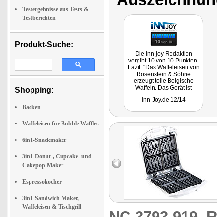
Testergebnisse aus Tests &
Testberichten
Produkt-Suche:
Die inn-joy Redaktion
vergibt 10 von 10 Punkten.
Fazit: "Das Waffeleisen von
Rosenstein & Söhne
erzeugt tolle Belgische
Waffeln. Das Gerät ist
Shopping:
hochwertig und ein
inn-Joy.de 12/14
absoluter Preis-Leistungs-
Backen
Hit.
Waffeleisen für Bubble Waffles
6in1-Snackmaker
3in1-Donut-, Cupcake- und
Cakepop-Maker
Espressokocher
3in1-Sandwich-Maker,
Waffeleisen & Tischgrill
NC-3793-919
R