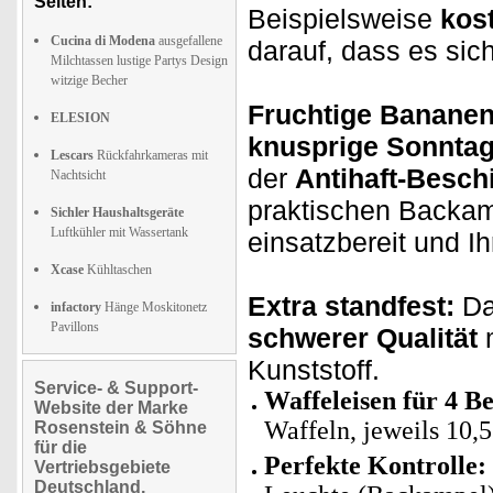
Seiten:
Beispielsweise
kost
Cucina di Modena
ausgefallene
darauf, dass es sic
Milchtassen lustige Partys Design
witzige Becher
Fruchtige Bananen
ELESION
knusprige Sonntag
Lescars
Rückfahrkameras mit
der
Antihaft-Besch
Nachtsicht
praktischen Backam
Sichler Haushaltsgeräte
Luftkühler mit Wassertank
einsatzbereit und Ihr
Xcase
Kühltaschen
Extra standfest:
Da
infactory
Hänge Moskitonetz
Pavillons
schwerer Qualität
Kunststoff.
Service- & Support-
Waffeleisen für 4 B
Website der Marke
Waffeln, jeweils 10,
Rosenstein & Söhne
für die
Perfekte Kontrolle:
Vertriebsgebiete
Deutschland,