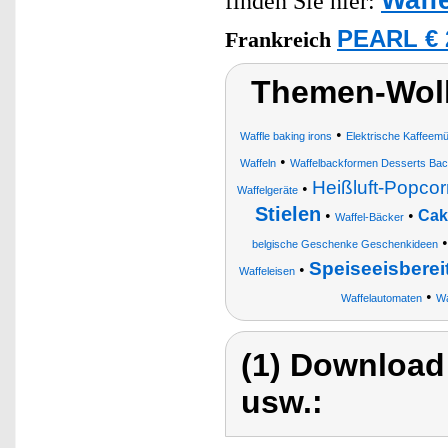
finden Sie hier:
PEARL € 
Frankreich
Themen-Wolk
•
Waffle baking irons
Elektrische Kaffeem
•
Waffeln
Waffelbackformen Desserts Bac
Heißluft-Popco
•
Waffelgeräte
Stielen
•
•
Cak
Waffel-Bäcker
belgische Geschenke Geschenkideen
Speiseeisberei
•
Waffeleisen
•
Waffelautomaten
Wa
(1) Download
usw.: