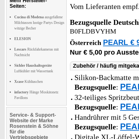
Mehr Hersteller-
Vom Lieferanten emp
Seiten:
Cucina di Modena
ausgefallene
Bezugsquelle
Deutsch
Milchtassen lustige Partys Design
witzige Becher
B0FLDBVYHM
ELESION
PEARL € 9
Österreich
Lescars
Rückfahrkameras mit
Nur € 5,00 pro Ausst
Nachtsicht
Zubehör / häufig mitgeka
Sichler Haushaltsgeräte
Luftkühler mit Wassertank
Silikon-Backmatte mi
Xcase
Kühltaschen
PEAR
Bezugsquelle
:
infactory
Hänge Moskitonetz
32-teiliges Spritzbeu
Pavillons
PEAR
Bezugsquelle
:
Service- & Support-
Handrührer mit 5 Ges
Website der Marke
PEAR
Bezugsquelle
:
Rosenstein & Söhne
für die
Digitale XL-Löffel-
Vertriebsgebiete