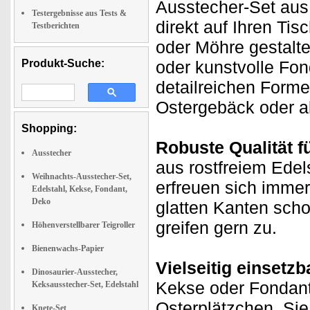
Ausstecher-Set aus 
Testergebnisse aus Tests &
direkt auf Ihren Tis
Testberichten
oder Möhre gestalte
Produkt-Suche:
oder kunstvolle Fon
detailreichen Formen
Ostergebäck oder al
Shopping:
Robuste Qualität fü
Ausstecher
aus rostfreiem Edel
Weihnachts-Ausstecher-Set,
erfreuen sich immer
Edelstahl, Kekse, Fondant,
Deko
glatten Kanten scho
greifen gern zu.
Höhenverstellbarer Teigroller
Bienenwachs-Papier
Vielseitig einsetz
Dinosaurier-Ausstecher,
Kekse oder Fondant 
Keksausstecher-Set, Edelstahl
Osterplätzchen. Si
Knete-Set