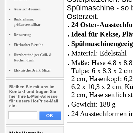
Spülmaschine - so b
Ausstech-Formen
Osterzeit.
Backrahmen,
24 Oster-Ausstechf
größenverstellbar
Ideal für Kekse, Pl
Dessertring
Spülmaschinengeei
Eierkocher Eieruhr
Material: Edelstahl
Hitzebeständiges Grill- &
Küchen-Tuch
Maße: Hase 4,8 x 8,8 
Tulpe: 6 x 8,3 x 2 cm
Elektrische Drink-Mixer
2 cm, Hasenkopf: 6,2 
6,2 x 10,3 x 2 cm, Kü
Bleiben Sie mit uns im
Kontakt und tragen Sie
2 cm, Hase seitlich s
hier Ihre E-Mail-Adresse
für unsere HotPrice-Mail
Gewicht: 188 g
ein:
24 Ausstechformen in