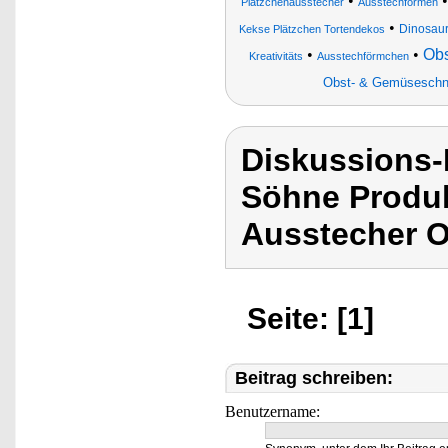
•
Plätzchenausstecher
Ausstechformen
•
Dinosaur
Kekse Plätzchen Tortendekos
•
•
Obs
Kreativitäts
Ausstechförmchen
Obst- & Gemüseschne
Diskussions
Söhne Produk
Ausstecher O
Seite: [1]
Beitrag schreiben:
Benutzername: