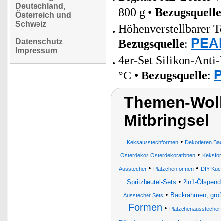
Deutschland,
800 g •
Bezugsquelle
Österreich und
Schweiz
Höhenverstellbarer Te
PEAR
Datenschutz
Bezugsquelle
:
Impressum
4er-Set Silikon-Ant
P
°C •
Bezugsquelle
:
Themen-Wolk
Mitbringsel
•
Keksausstechformen
Dekorieren Ba
•
Osterdekos Osterdekorationen
Keksfo
•
•
Ausstecher
Plätzchenformen
DIY Kuch
•
Spritzbeutel-Sets
2in1-Ölspend
•
Backrahmen, größ
Ausstecher Sets
Formen
•
Plätzchenausstecher