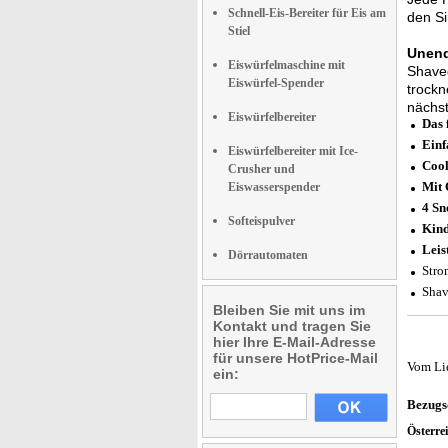
Schnell-Eis-Bereiter für Eis am
den Si
Stiel
Unend
Eiswürfelmaschine mit
Shaved
Eiswürfel-Spender
trockn
nächst
Eiswürfelbereiter
Das 
Einf
Eiswürfelbereiter mit Ice-
Cool
Crusher und
Mit 
Eiswasserspender
4 Sn
Softeispulver
Kind
Leis
Dörrautomaten
Stro
Shav
Bleiben Sie mit uns im
Kontakt und tragen Sie
hier Ihre E-Mail-Adresse
für unsere HotPrice-Mail
Vom Li
ein:
Bezugs
Österre