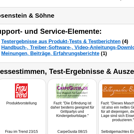
senstein & Söhne
pport- und Service-Elemente:
Testergebnisse aus Produkt-Tests & Testberichten
(4)
Handbuch-, Treiber-Software-, Video-Anleitungs-Downl
Meinungen, Beiträge, Erfahrungsberichte
(1)
ressestimmen, Test-Ergebnisse & Ausz
Produktvorstellung
Fazit: "Die Erfindung ist
Fazit: "Dieses Masc
daher bestens geeignet für
ist also ein nettes 
Grillpartys und
für all diejenigen, di
Kindergeburtstage."
Lage sind sich Eiswü
produzieren."
Frau im Trend 23/15
CarpeGusta 08/15
Selbstgemachtes Ei