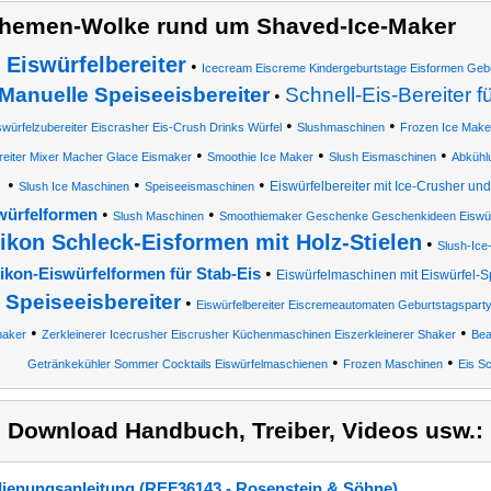
hemen-Wolke rund um Shaved-Ice-Maker
Eiswürfelbereiter
•
Icecream Eiscreme Kindergeburtstage Eisformen Gebur
Manuelle Speiseeisbereiter
Schnell-Eis-Bereiter f
•
•
•
swürfelzubereiter Eiscrasher Eis-Crush Drinks Würfel
Slushmaschinen
Frozen Ice Make
•
•
•
reiter Mixer Macher Glace Eismaker
Smoothie Ice Maker
Slush Eismaschinen
Abkühl
•
•
•
Eiswürfelbereiter mit Ice-Crusher u
Slush Ice Maschinen
Speiseeismaschinen
•
•
würfelformen
Slush Maschinen
Smoothiemaker Geschenke Geschenkideen Eiswür
likon Schleck-Eisformen mit Holz-Stielen
•
Slush-Ice
•
likon-Eiswürfelformen für Stab-Eis
Eiswürfelmaschinen mit Eiswürfel-
Speiseeisbereiter
•
•
Eiswürfelbereiter Eiscremeautomaten Geburtstagspart
•
•
maker
Zerkleinerer Icecrusher Eiscrusher Küchenmaschinen Eiszerkleinerer Shaker
Bea
•
•
Getränkekühler Sommer Cocktails Eiswürfelmaschienen
Frozen Maschinen
Eis S
) Download Handbuch, Treiber, Videos usw.:
ienungsanleitung (REF36143 - Rosenstein & Söhne)