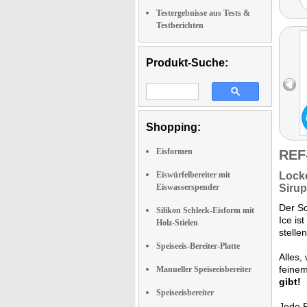
Testergebnisse aus Tests &
Testberichten
Produkt-Suche:
Shopping:
Eisformen
REF
Eiswürfelbereiter mit
Locke
Eiswasserspender
Sirup
Der So
Silikon Schleck-Eisform mit
Ice ist
Holz-Stielen
stelle
Speiseeis-Bereiter-Platte
Alles,
feine
Manueller Speiseeisbereiter
gibt!
Speiseeisbereiter
Jede P