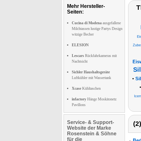
Mehr Hersteller-
T
Seiten:
Cucina di Modena
ausgefallene
Milchtassen lustige Partys Design
witzige Becher
Ei
ELESION
Zube
Lescars
Rückfahrkameras mit
Nachtsicht
Eis
Si
Sichler Haushaltsgeräte
Luftkühler mit Wassertank
•
Si
Xcase
Kühltaschen
Ice
infactory
Hänge Moskitonetz
Pavillons
Service- & Support-
(2
Website der Marke
Rosenstein & Söhne
für die
Bed