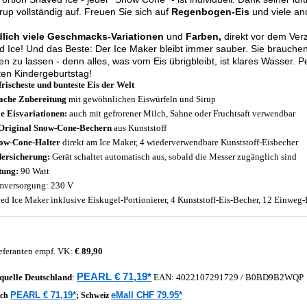
rup vollständig auf. Freuen Sie sich auf
Regenbogen-Eis
und viele an
lich viele Geschmacks-Variationen
und
Farben,
direkt vor dem Verz
 Ice! Und das Beste: Der Ice Maker bleibt immer sauber. Sie brauch
en zu lassen - denn alles, was vom Eis übrigbleibt, ist klares Wasser. P
en Kindergeburtstag!
frischeste und bunteste Eis der Welt
ache Zubereitung
mit gewöhnlichen Eiswürfeln und Sirup
e Eisvariationen:
auch mit gefrorener Milch, Sahne oder Fruchtsaft verwendbar
Original Snow-Cone-Bechern
aus Kunststoff
ow-Cone-Halter
direkt am Ice Maker, 4 wiederverwendbare Kunststoff-Eisbecher
ersicherung:
Gerät schaltet automatisch aus, sobald die Messer zugänglich sind
tung:
90 Watt
mversorgung: 230 V
ed Ice Maker inklusive Eiskugel-Portionierer, 4 Kunststoff-Eis-Becher, 12 Einweg-
eferanten empf. VK:
€ 89,90
PEARL € 71,19*
quelle
Deutschland
:
EAN:
4022107291729
/ B0BD9B2WQP
PEARL € 71,19*
eMall CHF 79.95*
ich
;
Schweiz