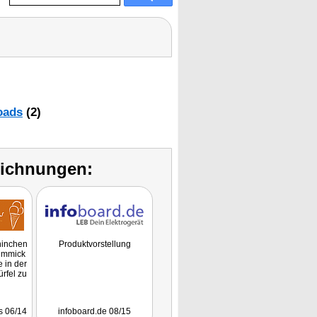
oads
(2)
eichnungen:
hinchen
Produktvorstellung
Gimmick
e in der
rfel zu
s 06/14
infoboard.de 08/15