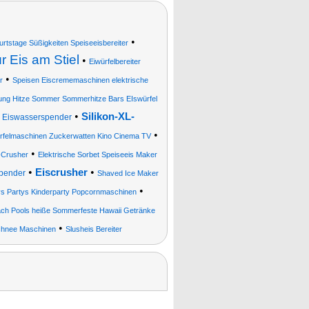
•
tstage Süßigkeiten Speiseeisbereiter
ür Eis am Stiel
•
Eiwürfelbereiter
•
r
Speisen Eiscrememaschinen elektrische
ung Hitze Sommer Sommerhitze Bars EIswürfel
•
Silikon-XL-
nd Eiswasserspender
•
felmaschinen Zuckerwatten Kino Cinema TV
•
-Crusher
Elektrische Sorbet Speiseeis Maker
•
•
Eiscrusher
Spender
Shaved Ice Maker
•
ys Partys Kinderparty Popcornmaschinen
ch Pools heiße Sommerfeste Hawaii Getränke
•
chnee Maschinen
Slusheis Bereiter