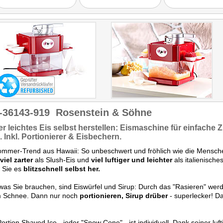
-36143-919
Rosenstein & Söhne
r leichtes Eis
selbst herstellen:
Eismaschine für
einfache 
. Inkl. Portionierer & Eisbechern.
mmer-Trend aus Hawaii: So unbeschwert und fröhlich wie die Menschen
viel zarter
als Slush-Eis
und
viel luftiger und leichter
als italienisch
n Sie es
blitzschnell selbst her.
 was Sie brauchen, sind Eiswürfel und Sirup: Durch das "Rasieren" wer
m Schnee. Dann nur noch
portionieren, Sirup drüber
- superlecker! Da
ortion Shaved Ice - jeder "Snow Cone" - ist individuell. Dank seiner lu