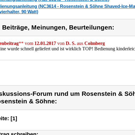
ienungsanleitung (NC3614 - Rosenstein & Söhne Shaved-Ice-Mak
vierhalter, 90 Watt)
) Beiträge, Meinungen, Beurteilungen:
nbeitrag
** vom
12.01.2017
von
D. S.
aus
Colmberg
ne wurde schnell geliefert und ist wirklich TOP! Bedienung kinderleicht
skussions-Forum rund um Rosenstein & Sö
senstein & Söhne:
ite: [1]
trag schreiben: