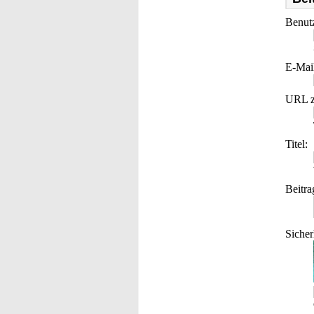
Benut
E-Mai
URL z
Titel:
Beitra
Sicher