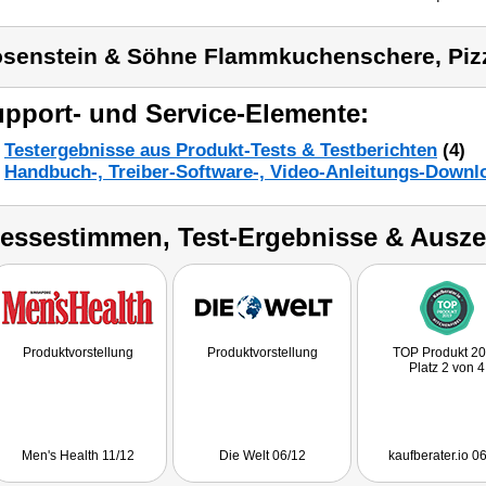
senstein & Söhne Flammkuchenschere, Piz
pport- und Service-Elemente:
Testergebnisse aus Produkt-Tests & Testberichten
(4)
Handbuch-, Treiber-Software-, Video-Anleitungs-Downl
ressestimmen, Test-Ergebnisse & Ausz
Produktvorstellung
Produktvorstellung
TOP Produkt 2
Platz 2 von 4
Men's Health 11/12
Die Welt 06/12
kaufberater.io 0