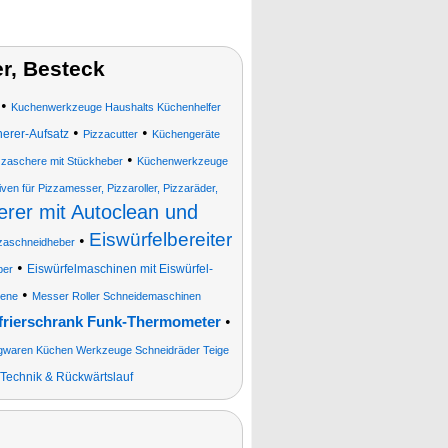
r, Besteck
•
Kuchenwerkzeuge Haushalts Küchenhelfer
•
•
nerer-Aufsatz
Pizzacutter
Küchengeräte
•
zzaschere mit Stückheber
Küchenwerkzeuge
iven für Pizzamesser, Pizzaroller, Pizzaräder,
erer mit Autoclean und
Eiswürfelbereiter
•
zaschneidheber
•
Eiswürfelmaschinen mit Eiswürfel-
ber
•
lene
Messer Roller Schneidemaschinen
•
frierschrank Funk-Thermometer
gwaren Küchen Werkzeuge Schneidräder Teige
-Technik & Rückwärtslauf