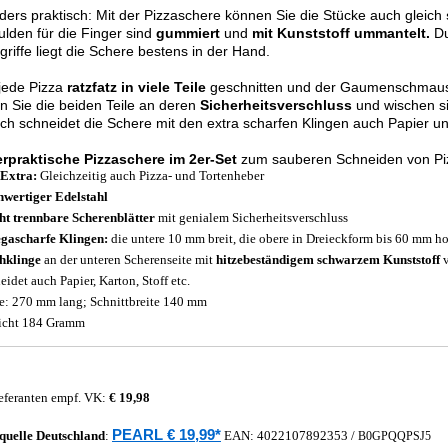
ers praktisch: Mit der Pizzaschere können Sie die Stücke auch gleich
ulden für die Finger sind
gummiert
und
mit Kunststoff ummantelt.
Du
griffe liegt die Schere bestens in der Hand.
 jede Pizza
ratzfatz in viele Teile
geschnitten und der Gaumenschmaus
n Sie die beiden Teile an deren
Sicherheitsverschluss
und wischen si
ich schneidet die Schere mit den extra scharfen Klingen auch Papier u
rpraktische Pizzaschere im 2er-Set
zum sauberen Schneiden von Pi
Extra:
Gleichzeitig auch Pizza- und Tortenheber
wertiger Edelstahl
ht trennbare Scherenblätter
mit genialem Sicherheitsverschluss
gascharfe Klingen:
die untere 10 mm breit, die obere in Dreieckform bis 60 mm h
hklinge
an der unteren Scherenseite mit
hitzebeständigem schwarzem Kunststoff
v
eidet auch Papier, Karton, Stoff etc.
: 270 mm lang; Schnittbreite 140 mm
icht 184 Gramm
eferanten empf. VK:
€ 19,98
PEARL € 19,99*
quelle
Deutschland
:
EAN:
4022107892353
/
B0GPQQPSJ5