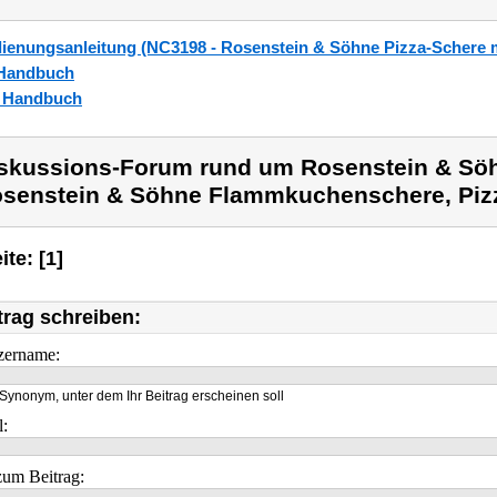
ienungsanleitung (NC3198 - Rosenstein & Söhne Pizza-Schere mi
Handbuch
_Handbuch
skussions-Forum rund um Rosenstein & Sö
senstein & Söhne Flammkuchenschere, Pizz
ite: [1]
trag schreiben:
zername:
Synonym, unter dem Ihr Beitrag erscheinen soll
l:
um Beitrag: