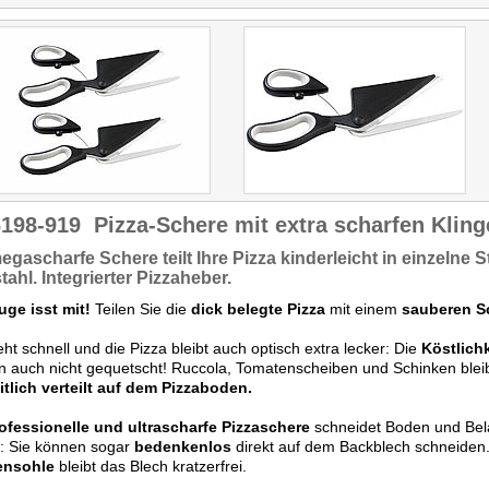
6198-919
Pizza-Schere mit extra scharfen Klin
egascharfe
Schere
teilt Ihre Pizza
kinderleicht in einzelne 
tahl.
Integrierter
Pizzaheber
.
uge isst mit!
Teilen Sie die
dick belegte Pizza
mit einem
sauberen Sc
ht schnell und die Pizza bleibt auch optisch extra lecker: Die
Köstlich
 auch nicht gequetscht! Ruccola, Tomatenscheiben und Schinken bleib
tlich verteilt auf dem Pizzaboden.
ofessionelle und ultrascharfe Pizzaschere
schneidet Boden und Bela
: Sie können sogar
bedenkenlos
direkt auf dem Backblech schneiden
ensohle
bleibt das Blech kratzerfrei.