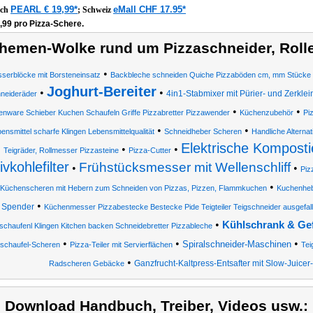
PEARL € 19,99*
eMall CHF 17.95*
ich
;
Schweiz
,99 pro Pizza-Schere.
hemen-Wolke rund um Pizzaschneider, Rolle
•
serblöcke mit Borsteneinsatz
Backbleche schneiden Quiche Pizzaböden cm, mm Stücke
Joghurt-Bereiter
•
•
4in1-Stabmixer mit Pürier- und Zerklei
neideräder
•
•
enware Schieber Kuchen Schaufeln Griffe Pizzabretter Pizzawender
Küchenzubehör
Pi
•
•
ensmittel scharfe Klingen Lebensmittelqualität
Schneidheber Scheren
Handliche Alternat
Elektrische Komposti
•
•
Teigräder, Rollmesser Pizzasteine
Pizza-Cutter
ivkohlefilter
Frühstücksmesser mit Wellenschliff
•
•
Piz
•
Küchenscheren mit Hebern zum Schneiden von Pizzas, Pizzen, Flammkuchen
Kuchenhe
•
Spender
Küchenmesser Pizzabestecke Bestecke Pide Teigteiler Teigschneider ausgefal
•
Kühlschrank & Ge
schaufenl Klingen Kitchen backen Schneidebretter Pizzableche
•
•
•
Spiralschneider-Maschinen
schaufel-Scheren
Pizza-Teiler mit Servierflächen
Tei
•
Ganzfrucht-Kaltpress-Entsafter mit Slow-Juicer
Radscheren Gebäcke
) Download Handbuch, Treiber, Videos usw.: