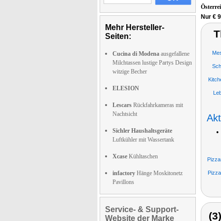
Österre
Nur € 9
Mehr Hersteller-
T
Seiten:
Mes
Cucina di Modena
ausgefallene
Milchtassen lustige Partys Design
Sch
witzige Becher
Kitch
ELESION
Leb
Lescars
Rückfahrkameras mit
Nachtsicht
Akt
Sichler Haushaltsgeräte
•
Luftkühler mit Wassertank
Xcase
Kühltaschen
Pizza
infactory
Hänge Moskitonetz
Pizza
Pavillons
Service- & Support-
(3
Website der Marke