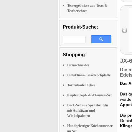
Testergebnisse aus Tests &
Testberichten
Produkt-Suche:
Shopping:
JX-
Pizzaschneider
Die
m
Edels
Induktions-Einzelkochplatte
Das A
Tortenbodenheber
Das ge
Kupfer Topf- & -Pfannen-Set
werden
Appeti
Back-Set aus Spritzbeuteln
mit Aufsätzen und
Die
pr
Winkelpaletten
Genial
Kling
Handgefertigte Küchenmesser
im Set