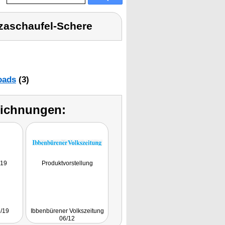
zaschaufel-Schere
oads
(3)
eichnungen:
019
Produktvorstellung
6/19
Ibbenbürener Volkszeitung
06/12