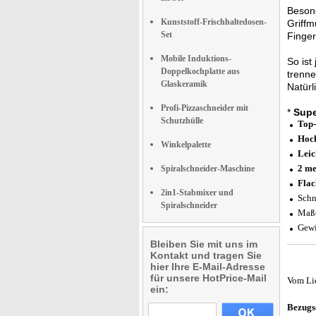
Besond
Kunststoff-Frischhaltedosen-
Griffm
Set
Finger
Mobile Induktions-
So ist
Doppelkochplatte aus
trenne
Glaskeramik
Natürl
Profi-Pizzaschneider mit
*
Supe
Schutzhülle
Top-
Hoch
Winkelpalette
Leic
2 me
Spiralschneider-Maschine
Flac
2in1-Stabmixer und
Schn
Spiralschneider
Maße
Gew
Bleiben Sie mit uns im
Kontakt und tragen Sie
hier Ihre E-Mail-Adresse
für unsere HotPrice-Mail
Vom Li
ein:
Bezugs