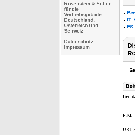
Rosenstein & Söhne
für die
Bed
Vertriebsgebiete
IT_
Deutschland,
Österreich und
ES
Schweiz
Datenschutz
Di
Impressum
Ro
Se
Bei
Benut
E-Mai
URL z