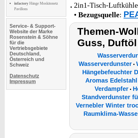
infactory
Hänge Moskitonetz
2in1-Tisch-Luftkühle
Pavillons
PEA
•
Bezugsquelle
:
Service- & Support-
Themen-Wolk
Website der Marke
Rosenstein & Söhne
Guss, Duftöl
für die
Vertriebsgebiete
Deutschland,
Wasserverdun
Österreich und
Wasserverdunster
•
Schweiz
Hängebefeuchter Du
Datenschutz
Aromas Edelstahl
Impressum
Verdampfer
H
•
Standverdunster f
Vernebler Winter tro
Raumklima-Wasser