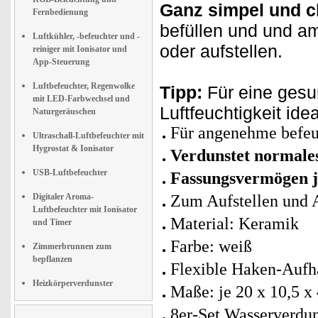
Ganz simpel und c
Fernbedienung
befüllen und und a
Luftkühler, -befeuchter und -
oder aufstellen.
reiniger mit Ionisator und
App-Steuerung
Luftbefeuchter, Regenwolke
Tipp:
Für eine gesu
mit LED-Farbwechsel und
Luftfeuchtigkeit id
Naturgeräuschen
Für angenehme befeu
Ultraschall-Luftbefeuchter mit
Hygrostat & Ionisator
Verdunstet normale
USB-Luftbefeuchter
Fassungsvermögen j
Digitaler Aroma-
Zum Aufstellen und 
Luftbefeuchter mit Ionisator
Material: Keramik
und Timer
Farbe: weiß
Zimmerbrunnen zum
bepflanzen
Flexible Haken-Auf
Heizkörperverdunster
Maße: je 20 x 10,5 x
8er-Set Wasserverdun