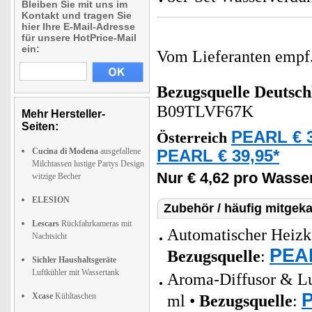
Bleiben Sie mit uns im
Kontakt und tragen Sie
hier Ihre E-Mail-Adresse
für unsere HotPrice-Mail
ein:
Vom Lieferanten emp
Bezugsquelle
Deutsch
B09TLVF67K
Mehr Hersteller-
Seiten:
PEARL € 3
Österreich
Cucina di Modena
ausgefallene
PEARL € 39,95*
Milchtassen lustige Partys Design
Nur € 4,62 pro Wasse
witzige Becher
ELESION
Zubehör / häufig mitgeka
Lescars
Rückfahrkameras mit
Automatischer Heizkö
Nachtsicht
PEAR
Bezugsquelle
:
Sichler Haushaltsgeräte
Luftkühler mit Wassertank
Aroma-Diffusor & Lu
P
Xcase
Kühltaschen
ml •
Bezugsquelle
: