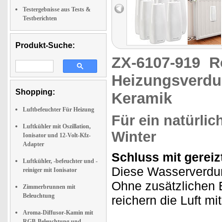
Testergebnisse aus Tests &
Testberichten
Produkt-Suche:
ZX-6107-919
R
Heizungsverdu
Shopping:
Keramik
Luftbefeuchter Für Heizung
Für ein natürli
Luftkühler mit Oszillation,
Winter
Ionisator und 12-Volt-Kfz-
Adapter
Schluss mit gerei
Luftkühler, -befeuchter und -
Diese Wasserverdun
reiniger mit Ionisator
Ohne zusätzlichen 
Zimmerbrunnen mit
Beleuchtung
reichern die Luft mi
Aroma-Diffusor-Kamin mit
RGB-Beleuchtung und