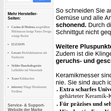
So schneiden Sie a
Mehr Hersteller-
Gemüse und alle Ar
Seiten:
schonend.
Durch d
Cucina di Modena
ausgefallene
Schnittgut nicht ge
Milchtassen lustige Partys Design
witzige Becher
ELESION
Weitere Pluspunkt
Zudem ist die Klin
Lescars
Rückfahrkameras mit
Nachtsicht
geruchs- und gesc
Sichler Haushaltsgeräte
Luftkühler mit Wassertank
Keramikmesser si
Xcase
Kühltaschen
nie. Sie sind auch id
infactory
Hänge Moskitonetz
Extra scharfes Uni
Pavillons
gehärteter Keramik-
Für präzises und se
Service- & Support-
Website der Marke