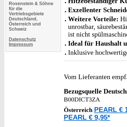
Hitzebeständiger Ku
Rosenstein & Söhne
für die
Exzellenter Schnei
Vertriebsgebiete
Weitere Vorteile:
Hi
Deutschland,
Österreich und
unrostbar, säurebestä
Schweiz
ist nicht spülmaschin
Datenschutz
Ideal für Haushalt
Impressum
Inklusive hochwerti
Vom Lieferanten emp
Bezugsquelle
Deutsch
B00DICT3ZA
PEARL € 1
Österreich
PEARL € 9,95*