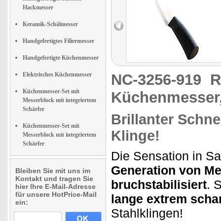
Hackmesser
Keramik-Schälmesser
Handgefertigtes Filiermesser
Handgefertigte Küchenmesser
Elektrisches Küchenmesser
NC-3256-919
R
Küchenmesser-Set mit
Küchenmesser,
Messerblock mit integriertem
Schärfer
Brillanter Schn
Küchenmesser-Set mit
Klinge!
Messerblock mit integriertem
Schärfer
Die Sensation in S
Generation von M
Bleiben Sie mit uns im
Kontakt und tragen Sie
bruchstabilisiert
. 
hier Ihre E-Mail-Adresse
für unsere HotPrice-Mail
lange extrem schar
ein:
Stahlklingen!