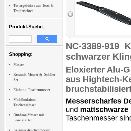
Testergebnisse aus Tests &
Testberichten
Produkt-Suche:
NC-3389-919
K
schwarzer Kli
Shopping:
Messer
Eloxierter Alu-
Keramik-Messer & -Schäler-
aus
Hightech-K
Set
bruchstabilisier
Einhand-Taschenmesser
Messerscharfes De
Multifunktions-
Taschenmesser
und
mattschwarze 
Outdoor-Messer mit
Taschenmesser si
Feuerstarter
Keramik-Küchenmesser