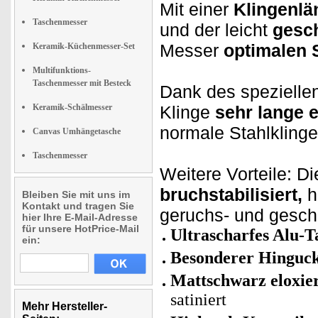
Mit einer
Klingenlä
Taschenmesser
und der leicht
gesc
Messer
optimalen 
Keramik-Küchenmesser-Set
Multifunktions-
Taschenmesser mit Besteck
Dank des speziellen
Keramik-Schälmesser
Klinge
sehr lange 
normale Stahlklinge
Canvas Umhängetasche
Taschenmesser
Weitere Vorteile: Die
bruchstabilisiert,
h
Bleiben Sie mit uns im
Kontakt und tragen Sie
geruchs- und geschm
hier Ihre E-Mail-Adresse
für unsere HotPrice-Mail
Ultrascharfes Alu-
ein:
Besonderer Hinguc
Mattschwarz eloxier
satiniert
Mehr Hersteller-