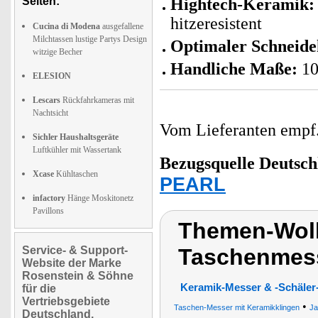
Seiten:
Hightech-Keramik:
hitzeresistent
Cucina di Modena
ausgefallene
Milchtassen lustige Partys Design
Optimaler Schneid
witzige Becher
Handliche Maße:
10
ELESION
Lescars
Rückfahrkameras mit
Nachtsicht
Vom Lieferanten emp
Sichler Haushaltsgeräte
Luftkühler mit Wassertank
Bezugsquelle
Deutsch
Xcase
Kühltaschen
PEARL
infactory
Hänge Moskitonetz
Pavillons
Themen-Wolk
Service- & Support-
Taschenmes
Website der Marke
Rosenstein & Söhne
Keramik-Messer & -Schäler
für die
Vertriebsgebiete
•
Taschen-Messer mit Keramikklingen
Ja
Deutschland,