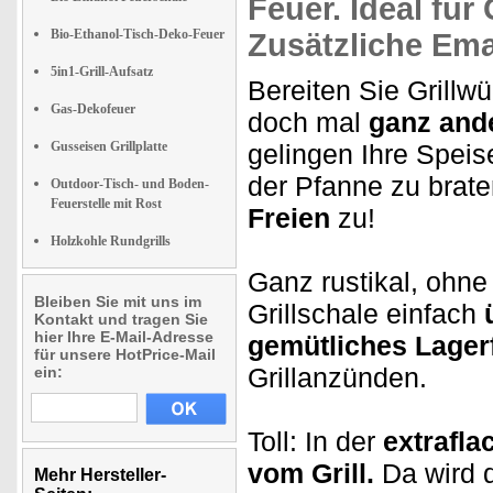
Feuer. Ideal für
Bio-Ethanol-Tisch-Deko-Feuer
Zusätzliche
Emai
5in1-Grill-Aufsatz
Bereiten Sie Grill
Gas-Dekofeuer
doch
mal
ganz and
Gusseisen Grillplatte
gelingen Ihre Speis
der Pfanne zu brate
Outdoor-Tisch- und Boden-
Feuerstelle mit Rost
Freien
zu!
Holzkohle Rundgrills
Ganz rustikal, ohne
Bleiben Sie mit uns im
Grillschale einfach
ü
Kontakt und tragen Sie
hier Ihre E-Mail-Adresse
gemütliches Lager
für unsere HotPrice-Mail
Grillanzünden.
ein:
Toll: In der
extrafla
vom Grill.
Da wird 
Mehr Hersteller-