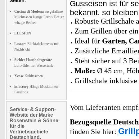
Seiten:
Gusseisen ist für s
bekannt, so bleiben
Cucina di Modena
ausgefallene
Milchtassen lustige Partys Design
Robuste Grillschale 
witzige Becher
Zum Grillen über ei
ELESION
Ideal für
Garten, C
Lescars
Rückfahrkameras mit
Zusätzliche Emaillie
Nachtsicht
Steht sicher auf 3 Be
Sichler Haushaltsgeräte
Luftkühler mit Wassertank
Maße:
Ø 45 cm, Höh
Xcase
Kühltaschen
Grillschale inklusive
infactory
Hänge Moskitonetz
Pavillons
Vom Lieferanten emp
Service- & Support-
Website der Marke
Rosenstein & Söhne
Bezugsquelle
Deutsch
für die
Grill
finden Sie hier:
Vertriebsgebiete
Deutschland,