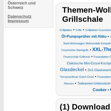
Österreich und
Schweiz
Themen-Wolk
Datenschutz
Grillschale
Impressum
•
•
Grillplatten
Grills
Grillplatten Gusseise
•
Öl-Pumpsprüher mit Akku
Stahl Wohnwagen Wohnmobile kompakte G
XXL-The
•
Feuerkörbe Standgrills
•
Feuerschale Grillroste
Feuerplatten G
Elektrische Mini-Einzel-Kochpl
Glasdeckel
•
2in1-Glaskeramik
•
Terrassenfeuer Dutch Oven
Feuerpfan
•
Teekannen-Untersetzer
Pfannen
Cooker
•
(1) Download