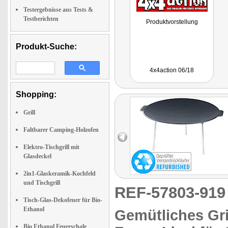
Testergebnisse aus Tests &
Testberichten
Produktvorstellung
Produkt-Suche:
4x4action 06/18
Shopping:
Grill
Faltbarer Camping-Holzofen
Elektro-Tischgrill mit
Glasdeckel
2in1-Glaskeramik-Kochfeld
und Tischgrill
REF-57803-91
Tisch-Glas-Dekofeuer für Bio-
Ethanol
Gemütliches Gri
Bio Ethanol Feuerschale