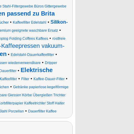
e Stahl-Filtergewebe Büros Gittergewebe
en passend zu Brita
•
•
Silikon-
ücher
Kaffeefilter Edelstahl
•
r Premium geeignete waschbare Ersatz
•
mping Folding Coffees Kaffees
rostfreie
Kaffeepressen vakuum-
len
•
•
Edelstahl-Dauerkaffeefilter
•
assen wiederverwendbare
Dripper
Elektrische
•
Dauerfilter
•
•
•
Kaffeefilter
Filter
Kaffee-Dauer-Filter
•
Küchen
Getränke papierlose kegelförmige
bare Giessen Körbe Übergießen Trichter
orbfilterpapier Kaffeetrichter Stoff Halter
•
Stahl Porzellan
Dauerfilter Kaffee