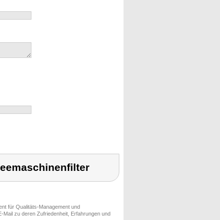
feemaschinenfilter
ment für Qualitäts-Management und
-Mail zu deren Zufriedenheit, Erfahrungen und