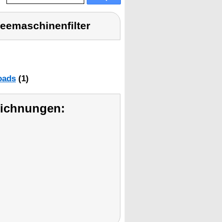
feemaschinenfilter
oads
(1)
eichnungen: