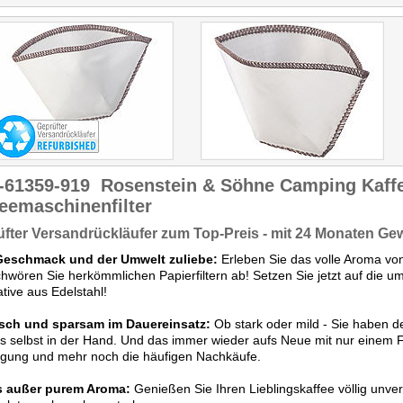
dann den Dauerfilter heiß
ausspülen, nee, eher
lauwarm bis kalt, echt, das
geht auch, denn jedes
Kilowatt zählt… Ein kleines
Teil, aber mit Oho!"
-61359-919
Rosenstein & Söhne Camping Kaffee
eemaschinenfilter
fter Versandrückläufer zum Top-Preis - mit 24 Monaten Ge
eschmack und der Umwelt zuliebe:
Erleben Sie das volle Aroma vo
hwören Sie herkömmlichen Papierfiltern ab! Setzen Sie jetzt auf die u
ative aus Edelstahl!
isch und sparsam im Dauereinsatz:
Ob stark oder mild - Sie haben 
s selbst in der Hand. Und das immer wieder aufs Neue mit nur einem Fi
rgung und mehr noch die häufigen Nachkäufe.
s außer purem Aroma:
Genießen Sie Ihren Lieblingskaffee völlig unverf