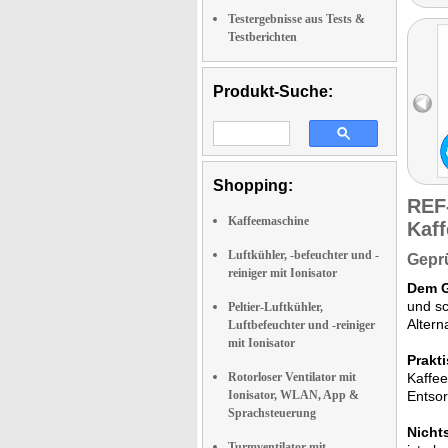
Testergebnisse aus Tests &
Testberichten
Produkt-Suche:
Shopping:
REF
Kaffeemaschine
Kaff
Luftkühler, -befeuchter und -
Geprü
reiniger mit Ionisator
Dem G
und sc
Peltier-Luftkühler,
Altern
Luftbefeuchter und -reiniger
mit Ionisator
Prakt
Rotorloser Ventilator mit
Kaffee
Ionisator, WLAN, App &
Entso
Sprachsteuerung
Nicht
Turmventilator mit