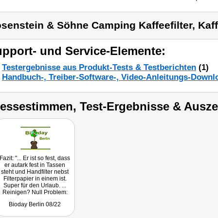
senstein & Söhne Camping Kaffeefilter, Kaf
pport- und Service-Elemente:
Testergebnisse aus Produkt-Tests & Testberichten
(1)
Handbuch-, Treiber-Software-, Video-Anleitungs-Downl
ressestimmen, Test-Ergebnisse & Ausz
Fazit: "... Er ist so fest, dass
er autark fest in Tassen
steht und Handfilter nebst
Filterpapier in einem ist.
Super für den Urlaub. ...
Reinigen? Null Problem:
Den Kaffeesatz entsorgen
Bioday Berlin 08/22
oder aufbewahren und
Kosmetik daraus machen,