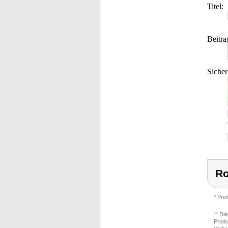
Titel:
Beitra
Sicher
Ro
* Pre
** Di
Produ