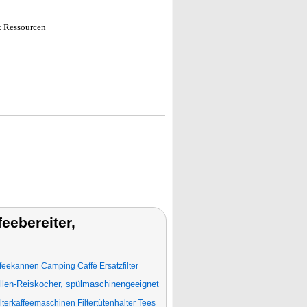
t Ressourcen
ebereiter,
ffeekannen Camping Caffé Ersatzfilter
llen-Reiskocher, spülmaschinengeeignet
ilterkaffeemaschinen Filtertütenhalter Tees