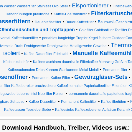
Eisportionierer
•
•
h Wasser Wasserfilter Stainless Öko Steel
Filtergeweb
Filterkartusch
•
•
Handbrühungen praktische
Kaffee-Edelstahlfilter
sserfiltern
•
•
•
Baumwoll-Geschirrt
Dauerkaffeefilter
Dauer-Kaffeefilter
Ofenhandschuhe und Topflappen
•
Goldfilter Goldtonfilter Teefilte
•
versal-Kaffeedauerfilter
portables langlebige Tropfer Kegel faltbare Outdoor Ca
Thermo-
•
iverselle Draht Drahtgewebe Drahtgewebe Metallgewebe Gewebe
isoliert
Manuelle Kaffeemüh
•
•
Kaffee-Dauerfilter Edelstahl
•
Küchenzubehör
Kaffeemaschinen dauerhafte Filterkaffee Mehrweg Größen T
•
•
Kaffeeautomaten Drips Kannen Glaskannen Metal Metall
Permanentfilter
senöffner
Gewürzgläser-Sets
•
•
•
Permanent-Kaffee-Filter
nfilter Kaffeebereiter bruchsichere Kaffeefilterhalter Papierkaffeefilter Filtertüten 
•
ebgewebe Lebensmittel Netzfilter Reisen
permanente dauerhafte papierlose trag
•
•
•
•
agbare Zuhause
Kaffee-Dauerfilter
Permanent-Kaffeefilter
Kaffeefiltertüten
K
•
Kaffeetassen Teesiebe Siebe
Kaffeesiebe Kaffeezubereiter Aufsätze Keramik 
) Download Handbuch, Treiber, Videos usw.: