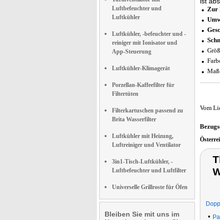
ist ab
Luftbefeuchter und
Zur 
Luftkühler
Umwe
Ges
Luftkühler, -befeuchter und -
Schn
reiniger mit Ionisator und
Größ
App-Steuerung
Farb
Luftkühler-Klimagerät
Maße
Porzellan-Kaffeefilter für
Filtertüten
Vom Li
Filterkartuschen passend zu
Brita Wasserfilter
Bezugs
Luftkühler mit Heizung,
Österre
Luftreiniger und Ventilator
T
3in1-Tisch-Luftkühler, -
W
Luftbefeuchter und Luftfilter
Universelle Grillroste für Öfen
Doppe
Bleiben Sie mit uns im
•
Pa