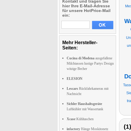
Kontakt und tragen Sie
hier Ihre E-Mail-Adresse
Mes
für unsere HotPrice-Mail
ein:
Wa
Uni
Mehr Hersteller-
un
Seiten:
Cucina di Modena
ausgefallene
Milchtassen lustige Partys Design
witzige Becher
Do
ELESION
Tasse
Lescars
Rückfahrkameras mit
Si
Nachtsicht
tr
Sichler Haushaltsgeräte
Luftkühler mit Wassertank
Xcase
Kühltaschen
(1
infactory
Hänge Moskitonetz