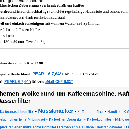
solut geschmacksneutral.
klassischen Zubereitung von handgebrühtem Kaffee
ltfreundlich und nachhaltig:
vermeidet regelmäßige Nachkäufe und schont somi
chmacksneutral
dank rostfreiem Edelstahl
ell und einfach zu reinigen:
mit warmem Wasser und Spülmittel
e 2 für 1 - 2 Tassen Kaffee
e: silbern
: 130 x 80 mm, Gewicht: 8 g
eferanten empf. VK:
€ 17,90
PEARL € 7,64*
quelle
Deutschland
:
EAN:
4022107467964
PEARL € 7,64*
eMall CHF 8.95*
ich
;
Schweiz
hemen-Wolke rund um Kaffeemaschine, Kaffe
asserfilter
Nussknacker
•
•
•
Kaffeemaschinenfilter
Kaffeedauerfilter
Handfilter Ka
•
•
•
Mikrowe
lschichten feine Mitbringsel
Kaffeefilter Dauerfilter
Kaffeekochfilter
•
pierfilter lebensmittelechte Korbfilter Filterpapier Metallsiebe Edelstahlgewebe
F