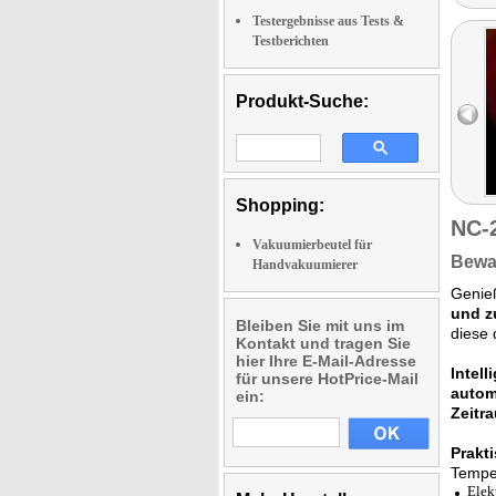
Testergebnisse aus Tests &
Testberichten
Produkt-Suche:
Shopping:
NC-
Vakuumierbeutel für
Bewa
Handvakuumierer
Genieß
und z
Bleiben Sie mit uns im
diese
Kontakt und tragen Sie
hier Ihre E-Mail-Adresse
Intel
für unsere HotPrice-Mail
autom
ein:
Zeitr
Prakt
Tempe
Elek