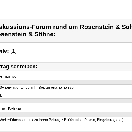
skussions-Forum rund um Rosenstein & Sö
senstein & Söhne:
ite: [1]
trag schreiben:
zername:
Synonym, unter dem Ihr Beitrag erscheinen soll
l:
um Beitrag:
Weiterführender Link zu Ihrem Beitrag z.B. (Youtube, Picasa, Blogeintrag o.a.)