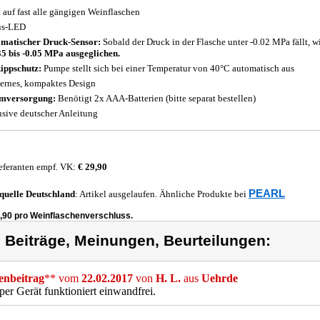
t auf fast alle gängigen Weinflaschen
us-LED
matischer Druck-Sensor:
Sobald der Druck in der Flasche unter -0.02 MPa fällt, w
35 bis -0.05 MPa ausgeglichen.
ppschutz:
Pumpe stellt sich bei einer Temperatur von 40°C automatisch aus
rnes, kompaktes Design
mversorgung:
Benötigt 2x AAA-Batterien (bitte separat bestellen)
usive deutscher Anleitung
eferanten empf. VK:
€ 29,90
PEARL
quelle
Deutschland
: Artikel ausgelaufen. Ähnliche Produkte bei
7,90 pro Weinflaschenverschluss.
) Beiträge, Meinungen, Beurteilungen:
nbeitrag
** vom
22.02.2017
von
H. L.
aus
Uehrde
per Gerät funktioniert einwandfrei.