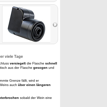
r viele Tage
chluss
versiegelt
die Flasche
schnell
atisch aus der Flasche
gesogen
und
mmte Grenze fällt, wird er
 Weins auch
über einen längeren
nterbrochen
sobald der Wein eine