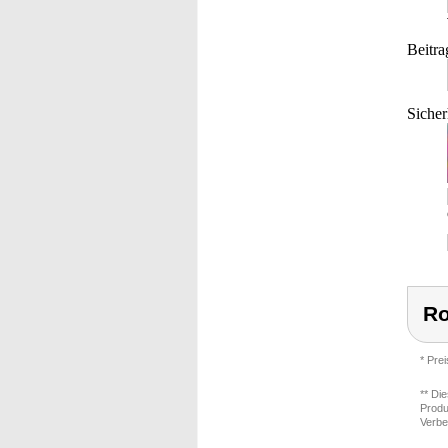
Beitra
Sicher
Ro
* Pre
** Di
Produ
Verbe