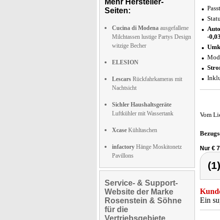
Mehr Hersteller-
Pass
Seiten:
Stat
Cucina di Modena
ausgefallene
Auto
-0,0
Milchtassen lustige Partys Design
witzige Becher
Umki
Mode
ELESION
Stro
Inkl
Lescars
Rückfahrkameras mit
Nachtsicht
Sichler Haushaltsgeräte
Luftkühler mit Wassertank
Vom Li
Xcase
Kühltaschen
Bezugs
infactory
Hänge Moskitonetz
Nur € 
Pavillons
(1
Service- & Support-
Kunde
Website der Marke
Ein su
Rosenstein & Söhne
für die
Vertriebsgebiete