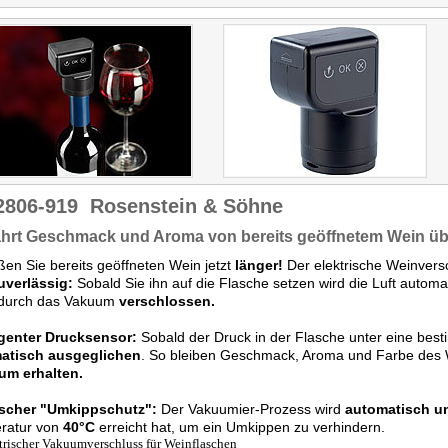
2806-919
Rosenstein & Söhne
hrt Geschmack und Aroma von bereits geöffnetem Wein übe
en Sie bereits geöffneten Wein jetzt
länger!
Der elektrische Weinvers
uverlässig:
Sobald Sie ihn auf die Flasche setzen wird die Luft autom
 durch das Vakuum
verschlossen.
ligenter Drucksensor:
Sobald der Druck in der Flasche unter eine besti
atisch ausgeglichen
. So bleiben Geschmack, Aroma und Farbe des
aum erhalten.
ischer "Umkippschutz":
Der Vakuumier-Prozess wird
automatisch u
ratur von
40°C
erreicht hat, um ein Umkippen zu verhindern.
trischer Vakuumverschluss für Weinflaschen