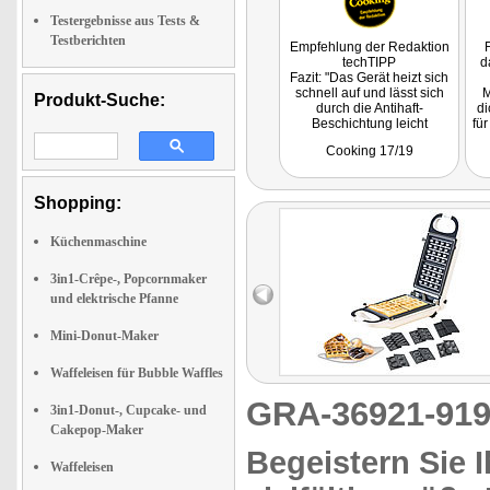
Testergebnisse aus Tests &
Testberichten
Empfehlung der Redaktion
F
techTIPP
d
Fazit: "Das Gerät heizt sich
schnell auf und lässt sich
M
Produkt-Suche:
durch die Antihaft-
di
Beschichtung leicht
für
reinigen. Dank der
au
Cooking 17/19
verschiedenen Funktionen
i
ist der Snack-Maker ein
he
wahrer Allrounder und in
jeder Küche ein Muss!"
Shopping:
Küchenmaschine
3in1-Crêpe-, Popcornmaker
und elektrische Pfanne
Mini-Donut-Maker
Waffeleisen für Bubble Waffles
GRA-36921-9
3in1-Donut-, Cupcake- und
Cakepop-Maker
Begeistern Sie 
Waffeleisen