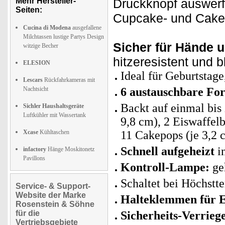
Mehr Hersteller-
Druckknopf auswerfe
Seiten:
Cupcake- und Cakep
Cucina di Modena
ausgefallene
Milchtassen lustige Partys Design
Sicher für Hände u
witzige Becher
hitzeresistent und 
ELESION
Ideal für Geburtstage
Lescars
Rückfahrkameras mit
Nachtsicht
6 austauschbare For
Backt auf einmal bis 
Sichler Haushaltsgeräte
Luftkühler mit Wassertank
9,8 cm), 2 Eiswaffelb
Xcase
Kühltaschen
11 Cakepops (je 3,2
Schnell aufgeheizt
in
infactory
Hänge Moskitonetz
Pavillons
Kontroll-Lampe:
geh
Schaltet bei Höchstt
Service- & Support-
Website der Marke
Halteklemmen für Ei
Rosenstein & Söhne
für die
Sicherheits-Verrieg
Vertriebsgebiete