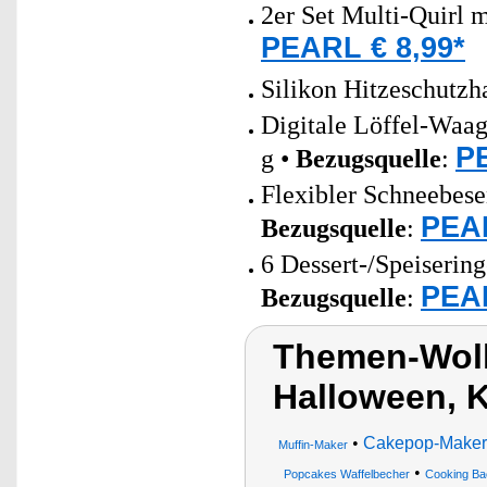
2er Set Multi-Quirl 
PEARL € 8,99*
Silikon Hitzeschutz
Digitale Löffel-Waag
PE
g •
Bezugsquelle
:
Flexibler Schneebesen
PEAR
Bezugsquelle
:
6 Dessert-/Speiserin
PEAR
Bezugsquelle
:
Themen-Wolk
Halloween,
•
Cakepop-Maker
Muffin-Maker
•
Popcakes Waffelbecher
Cooking Ba