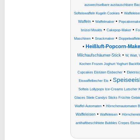
auswechselbare austauschbare Back
•
Softeiswaffeln Kugeln Cookies
Waffeleis
•
•
Waffeln
Waffelmaker
Popcakemake
•
•
brüssl Moulds
Cakepop-Maker
Fo
•
•
Maschinen
Snackmaker
Doppelwaffele
•
Heißluft-Popcorn-Make
•
Milchaufschäumer-Stick
W, Watt, 
Kochen Frozen Joghurt Yoghurt Back
•
Cupcakes Eistüten Eisbecher
Elektris
Speiseeis
•
Eiswaffelbecher Eis
Softeis Lollypops Ice-Creams Lutscher
Glaces Stiele Candys Sticks Früchte Gela
•
Waffel-Automaten
Hörnchenautomaten Br
•
•
Waffeleisen
Waffeleisen
Hörnchenei
antihaftbeschihtete Bubbles Crepes Eisma