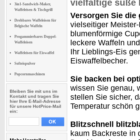
vielfältige süße
3in1-Sandwich-Maker,
Waffeleisen & Tischgrill
Versorgen Sie die 
Drehbares Waffeleisen für
vielseitiger Meiste
Belgische Waffeln
blumenförmige Cupc
Progammierbares Doppel-
leckere Waffeln un
Waffeleisen
Ihr Lieblings-Eis g
Waffeleisen für Eiswaffel
Eiswaffelbecher.
Softeispulver
Popcornmaschinen
Sie backen bei opt
wissen Sie genau, w
Bleiben Sie mit uns im
stellen Sie sicher,
Kontakt und tragen Sie
hier Ihre E-Mail-Adresse
Temperatur schön 
für unsere HotPrice-Mail
ein:
Blitzschnell blitzb
kaum Backreste in 