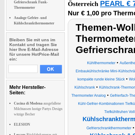
PEARL € 7
Gefrierschrank Funk-
Österreich
Thermometer
Nur € 1,00 pro Therm
Analoge Gefrier- und
Kühlschrankthermometer
Themen-Wolk
Thermometer
Bleiben Sie mit uns im
Kontakt und tragen Sie
Gefrierschr
hier Ihre E-Mail-Adresse
für unsere HotPrice-Mail
ein:
•
Kühlthermometer
Außenthe
Einbaukühlschränke Mini-Kühlschr
•
kompakte runde kleine Stück
Woh
•
Mehr Hersteller-
Kühlschrank
Kühlschrank-Thermo
Seiten:
•
Thermometer Analog
Gefrierfach-T
Cucina di Modena
ausgefallene
Kühl-Gefrier-Kombinationen Tiefk
Milchtassen lustige Partys Design
Tiefkühltruhen Vo
witzige Becher
Kühlschrankther
ELESION
Gefrierschrankthermometer
Lescars
Rückfahrkameras mit