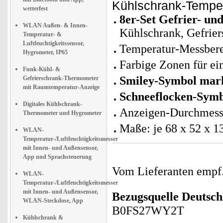
Kühlschrank-Temper
wetterfest
8er-Set Gefrier- u
WLAN Außen- & Innen-
Kühlschrank, Gefrier
Temperatur- &
Luftfeuchtigkeitssensor,
Temperatur-Messberei
Hygrometer, IP65
Farbige Zonen für ei
Funk-Kühl- &
Smiley-Symbol mark
Gefrierschrank-Thermometer
mit Raumtemperatur-Anzeige
Schneeflocken-Symbo
Digitales Kühlschrank-
Anzeigen-Durchmess
Thermometer und Hygrometer
Maße: je 68 x 52 x 1
WLAN-
Temperatur-/Luftfeuchtigkeitsmesser
mit Innen- und Außensensor,
App und Sprachsteuerung
Vom Lieferanten emp
WLAN-
Temperatur-/Luftfeuchtigkeitsmesser
mit Innen- und Außensensor,
Bezugsquelle
Deutsch
WLAN-Steckdose, App
B0FS27WY2T
Kühlschrank &