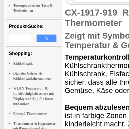
Testergebnisse aus Tests &
CX-1917-919
R
Testberichten
Thermometer
Produkt-Suche:
Zeigt mit Symbo
Temperatur & Ge
Shopping:
Temperaturkontrol
Kühlschrankthermom
Kühlschrank
Kühlschrank, Eisfac
Digitales Gefrier- &
Kühlschrankthermometer
sicher, dass alle Ih
WLAN-Temperatur- &
Gemüse, Käse oder 
Luftfeuchtigkeitssensor mit
Display und App für innen
und außen
Bequem abzulesen
ist in farbige Zone
Bimetall-Thermometer
kinderleicht macht
Thermometer & Hygrometer
mit Bluetooth und App,