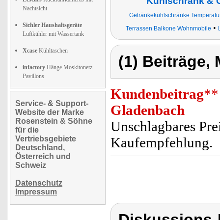
Kühlschrank & 
Nachtsicht
Getränkekühlschränke Temperatur
Sichler Haushaltsgeräte
•
Terrassen Balkone Wohnmobile
Luftkühler mit Wassertank
Xcase
Kühltaschen
(1) Beiträge,
infactory
Hänge Moskitonetz
Pavillons
Kundenbeitrag
**
Service- & Support-
Gladenbach
Website der Marke
Rosenstein & Söhne
Unschlagbares Prei
für die
Vertriebsgebiete
Kaufempfehlung.
Deutschland,
Österreich und
Schweiz
Datenschutz
Impressum
Diskussions