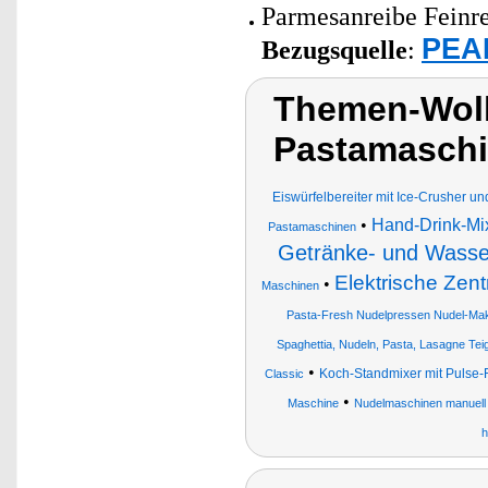
Parmesanreibe Feinrei
PEAR
Bezugsquelle
:
Themen-Wolk
Pastamaschi
Eiswürfelbereiter mit Ice-Crusher 
•
Hand-Drink-Mi
Pastamaschinen
Getränke- und Wasse
Elektrische Zentr
•
Maschinen
Pasta-Fresh Nudelpressen Nudel-Mak
Spaghettia, Nudeln, Pasta, Lasagne Te
•
Koch-Standmixer mit Pulse-
Classic
•
Maschine
Nudelmaschinen manuell
h