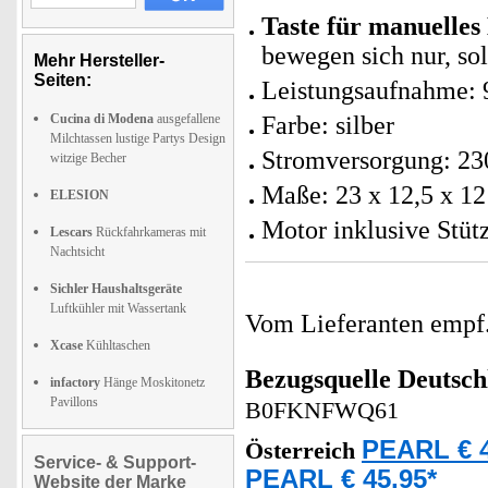
Taste für manuelle
bewegen sich nur, sol
Mehr Hersteller-
Seiten:
Leistungsaufnahme: 
Cucina di Modena
ausgefallene
Farbe: silber
Milchtassen lustige Partys Design
Stromversorgung: 23
witzige Becher
Maße: 23 x 12,5 x 12
ELESION
Motor inklusive Stüt
Lescars
Rückfahrkameras mit
Nachtsicht
Sichler Haushaltsgeräte
Luftkühler mit Wassertank
Vom Lieferanten emp
Xcase
Kühltaschen
Bezugsquelle
Deutsch
infactory
Hänge Moskitonetz
Pavillons
B0FKNFWQ61
PEARL € 4
Österreich
Service- & Support-
PEARL € 45,95*
Website der Marke