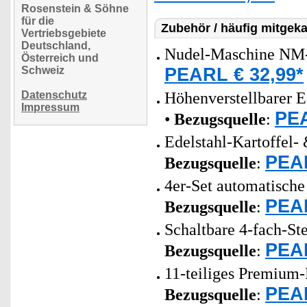
Rosenstein & Söhne
für die
Zubehör / häufig mitgeka
Vertriebsgebiete
Deutschland,
Nudel-Maschine NM-
Österreich und
PEARL € 32,99*
Schweiz
Datenschutz
Höhenverstellbarer E
Impressum
PEA
•
Bezugsquelle
:
Edelstahl-Kartoffel- 
PEAR
Bezugsquelle
:
4er-Set automatische
PEAR
Bezugsquelle
:
Schaltbare 4-fach-St
PEAR
Bezugsquelle
:
11-teiliges Premium-
PEAR
Bezugsquelle
: