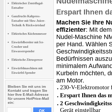
Nudelmaschine
Elektrischer Zentrifugal-
Entsafter
Erspart Ihnen d
Ganzfrucht-Kaltpress-
Machen Sie Ihre N
Entsafter mit Slow-Juicer-
Technik & Rückwärtslauf
effizienter
: Mit dem
Elektrisches Küchenmesser
Nudel-Maschine NM
Eiswürfelbereiter mit Ice-
per Hand. Wählen S
Crusher und
Geschwindigkeitsst
Eiswasserspender
Bedürfnissen auszur
Elektrische Zitruspresse
minimalem Aufwand
Eiswürfelmaschinen mit
Kurbeln möchten, d
Eiswürfel-Spender
am Motor.
230-V-Elektromotor 
Bleiben Sie mit uns im
Kontakt und tragen Sie
Erspart Ihnen das 
hier Ihre E-Mail-Adresse
für unsere HotPrice-Mail
2 Geschwindigkeitss
ein:
Gerät einstellbar