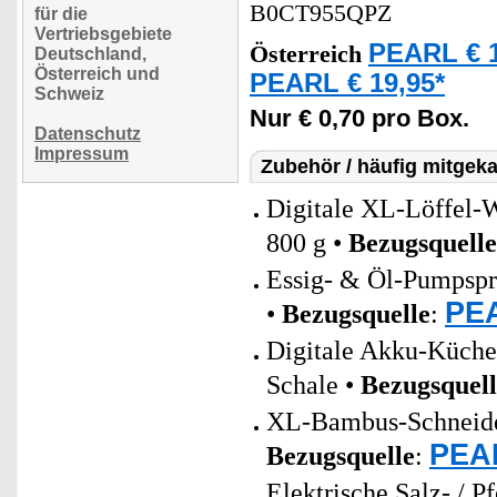
B0CT955QPZ
für die
Vertriebsgebiete
PEARL € 1
Österreich
Deutschland,
Österreich und
PEARL € 19,95*
Schweiz
Nur € 0,70 pro Box.
Datenschutz
Impressum
Zubehör / häufig mitgeka
Digitale XL-Löffel-
800 g •
Bezugsquelle
Essig- & Öl-Pumpsprü
PEA
•
Bezugsquelle
:
Digitale Akku-Küche
Schale •
Bezugsquell
XL-Bambus-Schneidebre
PEAR
Bezugsquelle
:
Elektrische Salz- / 