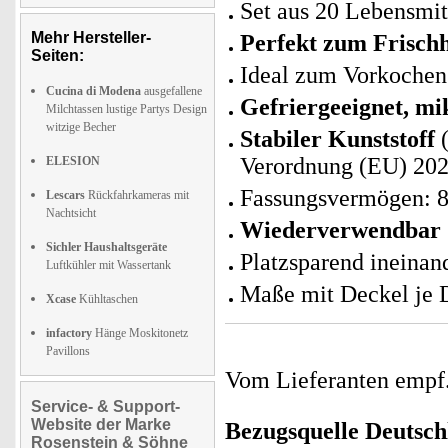
Set aus 20 Lebensmi
Mehr Hersteller-
Perfekt zum Frisch
Seiten:
Ideal zum Vorkochen 
Cucina di Modena
ausgefallene
Gefriergeeignet, mi
Milchtassen lustige Partys Design
witzige Becher
Stabiler Kunststoff
(
Verordnung (EU) 202
ELESION
Fassungsvermögen: 8
Lescars
Rückfahrkameras mit
Nachtsicht
Wiederverwendbar
Sichler Haushaltsgeräte
Platzsparend ineinan
Luftkühler mit Wassertank
Maße mit Deckel je D
Xcase
Kühltaschen
infactory
Hänge Moskitonetz
Pavillons
Vom Lieferanten emp
Service- & Support-
Website der Marke
Bezugsquelle
Deutsch
Rosenstein & Söhne