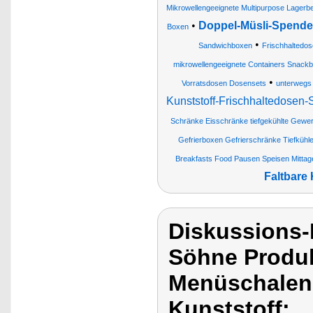
Mikrowellengeeignete Multipurpose Lagerb
•
Doppel-Müsli-Spende
Boxen
•
Sandwichboxen
Frischhaltedos
mikrowellengeeignete Containers Snack
•
Vorratsdosen Dosensets
unterwegs 
Kunststoff-Frischhaltedosen-
Schränke Eisschränke tiefgekühlte Gewe
Gefrierboxen Gefrierschränke Tiefkühle
Breakfasts Food Pausen Speisen Mitta
Faltbare
Diskussions
Söhne Produ
Menüschalen,
Kunststoff: