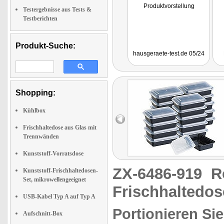
Produktvorstellung
Testergebnisse aus Tests &
Testberichten
Produkt-Suche:
hausgeraete-test.de 05/24
Shopping:
Kühlbox
Frischhaltedose aus Glas mit
Trennwänden
Kunststoff-Vorratsdose
ZX-6486-919
R
Kunststoff-Frischhaltedosen-
Set, mikrowellengeeignet
Frischhaltedos
USB-Kabel Typ A auf Typ A
Portionieren Si
Aufschnitt-Box