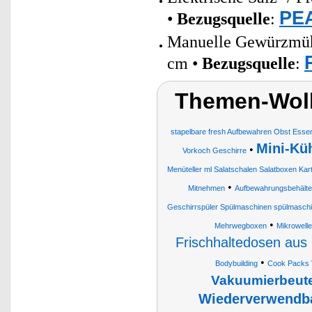
PEA
•
Bezugsquelle
:
Manuelle Gewürzmühl
cm •
Bezugsquelle
:
Themen-Wol
stapelbare fresh Aufbewahren Obst Essen
Mini-Kü
•
Vorkoch Geschirre
Menüteller ml Salatschalen Salatboxen Kar
•
Mitnehmen
Aufbewahrungsbehälte
Geschirrspüler Spülmaschinen spülmaschi
•
Mehrwegboxen
Mikrowell
Frischhaltedosen aus
•
Bodybuilding
Cook Packs 
Vakuumierbeute
Wiederverwendba