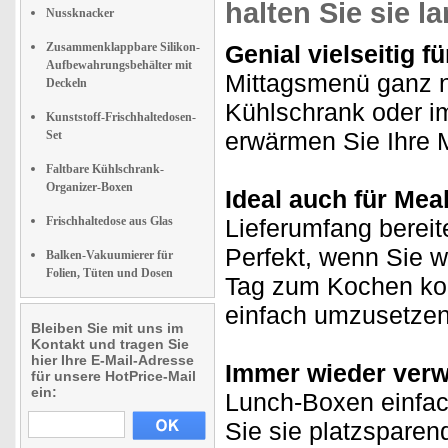
halten Sie sie l
Nussknacker
Zusammenklappbare Silikon-
Genial vielseitig f
Aufbewahrungsbehälter mit
Mittagsmenü ganz 
Deckeln
Kühlschrank oder im
Kunststoff-Frischhaltedosen-
erwärmen Sie Ihre M
Set
Faltbare Kühlschrank-
Organizer-Boxen
Ideal auch für Mea
Frischhaltedose aus Glas
Lieferumfang bereit
Perfekt, wenn Sie 
Balken-Vakuumierer für
Folien, Tüten und Dosen
Tag zum Kochen ko
einfach umzusetzen
Bleiben Sie mit uns im
Kontakt und tragen Sie
hier Ihre E-Mail-Adresse
Immer wieder ver
für unsere HotPrice-Mail
ein:
Lunch-Boxen einfac
Sie sie platzsparen